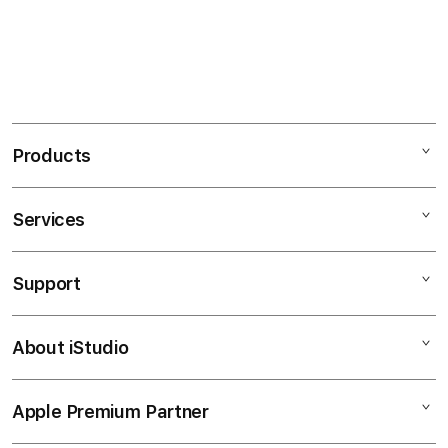
Products
Services
Mac
iPad
Support
AppleCare+
iPhone
Corporate
{ KEDIRITOTO }
About iStudio
My Account
SITUS TOGEL
Music
Collection & Delivery
Elush Service Provider
TV & Home
Apple Premium Partner
About Us
Returns & Exchanges
Financing Options
Accessories