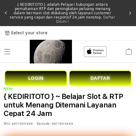
{ KEDIRITOTO } adalah Pelajari hubungan antara
pemahaman RTP dan peningkatan peluang menang
dalam bermain slot didukung oleh layanan customer
service yang cepat dan responsif 24 jam nonstop.
Daftar
Disini !
Select your store
Cart
LOGIN
DAFTAR
NEW
{ KEDIRITOTO } ~ Belajar Slot & RTP
untuk Menang Ditemani Layanan
Cepat 24 Jam
SKU:
Barcode:
9877655499
9877655499