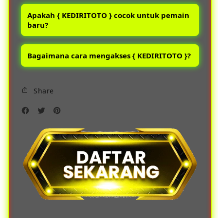
Karena { KEDIRITOTO } menyajikan
Apakah { KEDIRITOTO } cocok untuk pemain
informasi yang jelas dan akses yang
baru?
konsisten bagi para pemain.
Cocok, karena navigasi dan informasi
Bagaimana cara mengakses { KEDIRITOTO }?
disusun sederhana sehingga mudah
dipahami.
Pemain dapat menggunakan link togel
Share
resmi yang tersedia untuk masuk ke situs
secara langsung.