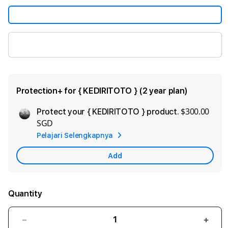
TOGEL ONLINE
Protection+ for { KEDIRITOTO } (2 year plan)
$300.00
Protect your { KEDIRITOTO } product.
Ad
SGD
App
Pelajari Selengkapnya
Car
Add
Quantity
Decrease
Incre